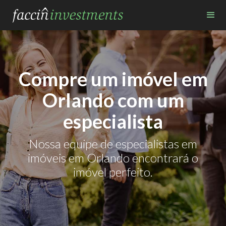
Compre um imóvel em
Orlando com um
especialista
Nossa equipe de especialistas em
imóveis em Orlando encontrará o
imóvel perfeito.