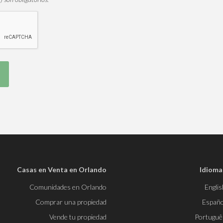
Casas en Venta en Orlando
Idioma
Comunidades en Orlando
Englis
Comprar una propiedad
Españo
Vende tu propiedad
Portuguê