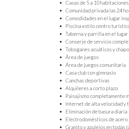
Casas de 5 a 10 habitaciones
Comunidad privada las 24 ho
Comodidades en el lugar insp
Piscina estilo centro turístic
Taberna y parrilla en el lugar
Conserje de servicio complet
Toboganes acuáticos y chapo
Área de juegos
Área de juegos comunitaria
Casa club con gimnasio
Canchas deportivas
Alquileres a corto plazo
Paisajismo completamente ma
Internet de alta velocidad y 
Eliminación de basura diaria
Electrodomésticos de acero 
Granito y azulejos en todas l