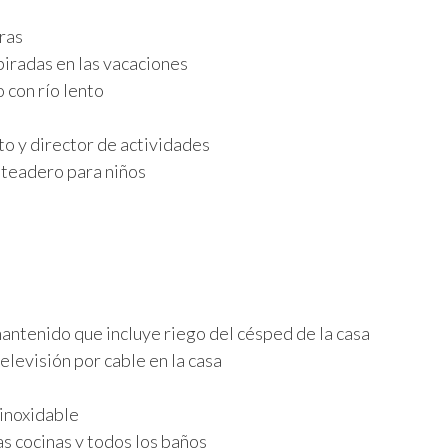
ras
iradas en las vacaciones
o con río lento
o y director de actividades
teadero para niños
ntenido que incluye riego del césped de la casa
televisión por cable en la casa
inoxidable
as cocinas y todos los baños